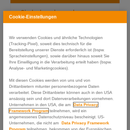
Sie haben komplexe
Cookie-Einstellungen
Aufgabenstellungen
Wir haben die optimale Lösung für
Wir verwenden Cookies und ähnliche Technologien
Sie
(Tracking-Pixel), soweit dies technisch für die
Sie planen Direktmarketing-Aktivitäten im
Bereitstellung unserer Dienste erforderlich ist (bspw.
Rahmen Ihrer Kampagnen? Sie wollen den
Spracheinstellungen), sowie darüber hinaus soweit Sie
Erfolg Ihrer Maßnahmen steigern? Dann
Ihre Einwilligung in die Verarbeitung erteilt haben (bspw.
Analyse- und Marketingcookies).
sind wir die richtige Partnerin für Sie in allen
Fragen unadressierter und adressierter
Mit diesen Cookies werden von uns und von
Werbung.
Drittanbietern mitunter personenbezogene Daten
verarbeitet. Diese Drittanbieter können auch in den USA
Von der Filialeröffnung bis zur
ansässig sein und dort Datenverarbeitungen vornehmen.
österreichweiten Kampagne
Unternehmen in den USA, die am
Data Privacy
Framework Program
teilnehmen, wird ein
Mit dem Zustellnetzwerk unserer Partnerin
angemessenes Datenschutzniveau bescheinigt. US-
feibra sind wir in der Lage, auch wienweite
Unternehmen, die nicht am
Data Privacy Framework
Kampagnen innerhalb weniger Tage
Program
teilnehmen, bekommen von der Europäischen