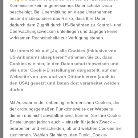
durchzuführen. Mittels Geomarketing
Kommission kein angemessenes Datenschutzniveau
können wir komplexe
bescheinigt. Bei Übermittlung an diese Unternehmen
Zielgruppenplanungen durchführen und
besteht insbesondere das Risiko, dass Ihre Daten
Ihre Streugebiete optimieren. Daneben
dadurch dem Zugriff durch US-Behörden zu Kontroll- und
Überwachungszwecken unterliegen und dagegen keine
finden wir auf Basis Ihrer Kund*innendaten
wirksamen Rechtsbehelfe zur Verfügung stehen.
aber auch neue Werbegebiete mit hohem
Potenzial, und über unser Streuplantool-
Mit Ihrem Klick auf „Ja, alle Cookies (inklusive von
PRO können Sie Streupläne abspeichern
US-Anbietern) akzeptieren“ stimmen Sie zu, dass
und bearbeiten. Darüber hinaus steht Ihnen
Cookies wie hier, in den Datenschutzhinweisen und
Ihr*e persönliche*r Berater*in natürlich
wie unter Cookie-Einstellungen dargestellt, auf der
jederzeit zur Verfügung…
Webseite von uns und von Drittanbietern (auch in
den USA) gesetzt und Daten dort verarbeitet werden
dürfen.
ZUM FEIBRA STREUPLAN-TOOL
Mit Ausnahme der unbedingt erforderlichen Cookies, die
der ordnungsgemäßen Funktionsweise der Webseite
dienen und nicht abwählbar sind, können Sie Ihre Cookie
Einstellungen jedoch auch – einzeln für jeden Zweck –
JETZT ANFRAGEN!
bearbeiten und entscheiden, ob und welchen Cookies Sie
zustimmen. Wählen Sie hierzu den Punkt „Cookie-