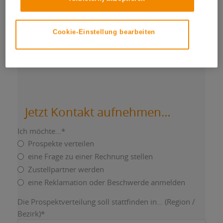
Sie wollen mehr wissen?
Cookie-Einstellung bearbeiten
Kontaktieren Sie uns, wir helfen Ihnen gerne
weiter…
Jetzt Kontakt aufnehmen…
Ich möchte...
*
Prospekte verteilen
eine Frage zu einer Rechnung stellen
Zustellpartner werden
eine Reklamation oder Beschwerde anmelden
Die Prospektverteilung soll stattfinden in... (Region /
Bezirk)
*