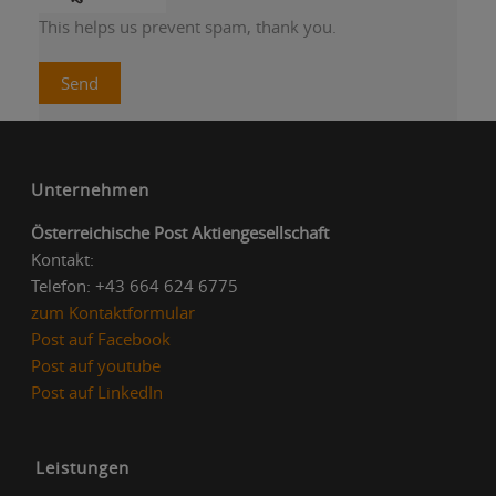
This helps us prevent spam, thank you.
Website
Send
URL
*
Unternehmen
Österreichische Post Aktiengesellschaft
Kontakt:
Telefon: +43 664 624 6775
zum Kontaktformular
Post auf Facebook
Post auf youtube
Post auf LinkedIn
Leistungen