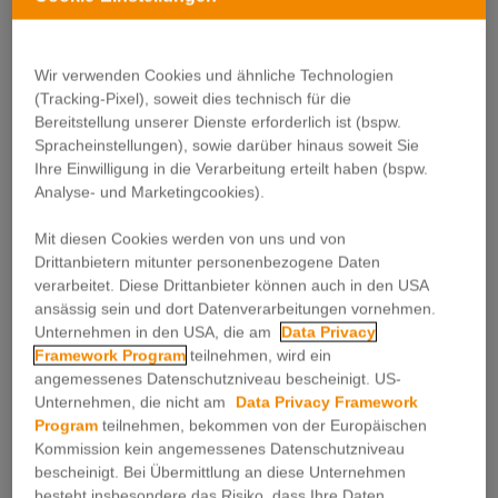
Gewicht (auch Sonderformate &
Warenproben)
Einsetzbar für jede Unternehmensgröße
Wir verwenden Cookies und ähnliche Technologien
und Branche
(Tracking-Pixel), soweit dies technisch für die
Preiswerte Werbemethode, dank der
Bereitstellung unserer Dienste erforderlich ist (bspw.
Möglichkeit kleiner Auflagen
Spracheinstellungen), sowie darüber hinaus soweit Sie
Ihre Einwilligung in die Verarbeitung erteilt haben (bspw.
Analyse- und Marketingcookies).
Mit diesen Cookies werden von uns und von
Drittanbietern mitunter personenbezogene Daten
verarbeitet. Diese Drittanbieter können auch in den USA
ansässig sein und dort Datenverarbeitungen vornehmen.
WARUM UNADRESSIERTE WERBUNG?
Unternehmen in den USA, die am
Data Privacy
Framework Program
teilnehmen, wird ein
angemessenes Datenschutzniveau bescheinigt. US-
Unternehmen, die nicht am
Data Privacy Framework
JETZT ANFRAGEN!
Program
teilnehmen, bekommen von der Europäischen
Kommission kein angemessenes Datenschutzniveau
bescheinigt. Bei Übermittlung an diese Unternehmen
besteht insbesondere das Risiko, dass Ihre Daten