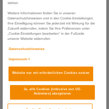
stehen.
und Flugblätter: Studien zeigen, dass die
Österreicher*innen Flugblätter und Prospekte am
Weitere Informationen finden Sie in unseren
liebsten daheim in den Briefkasten bekommen – wir
Datenschutzhinweisen und in den Cookie-Einstellungen.
sorgen dafür, dass Ihr Werbemittel in ordentlichem
Ihre Einwilligung können Sie jederzeit mit Wirkung für die
Zustand bei den Empfänger*innen ankommt.
Zukunft widerrufen, indem Sie Ihre Präferenzen unter
„Cookie-Einstellungen bearbeiten“ in der Fußzeile
Erfahren Sie mehr zu:
unserer Website widerrufen.
Verteilgebieten
Datenschutzhinweise
Streuplantool
Impressum >
Kosten
Website nur mit erforderlichen Cookies nutzen
Alternative Werbeformen
Ja, alle Cookies (inklusive von US-
Anbietern) akzeptieren
Mit klassischen „Postwufsendungen“ wie Prospekt und
Flugblatt sind unsere Möglichkeiten der
Werbemittelverteilung bei Weitem nicht ausgeschöpft