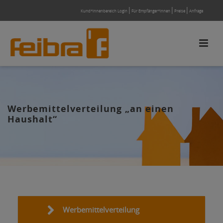
Kund*innenbereich Login
Für Empfänger*innen
Preise
Anfrage
Werbemittelverteilung „an einen
Haushalt“
Werbemittelverteilung