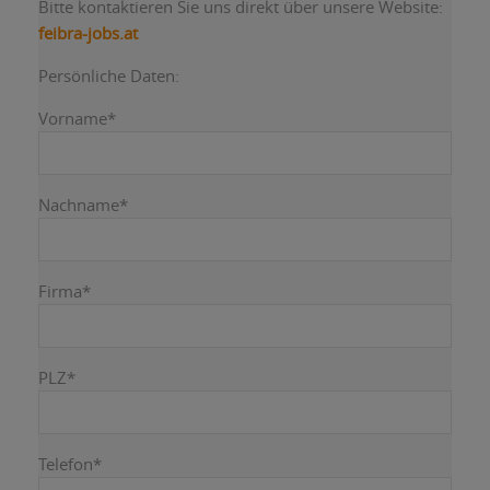
Bitte kontaktieren Sie uns direkt über unsere Website:
feibra-jobs.at
Persönliche Daten:
Your
Vorname
*
Website
*
Nachname
*
Firma
*
PLZ
*
Telefon
*