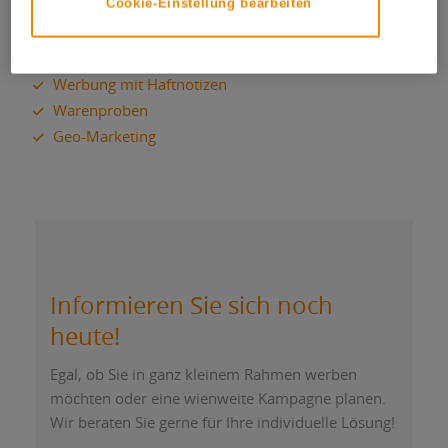
Cookie-Einstellung bearbeiten
– erfahren Sie mehr zu:
feibra Türhängern
Werbung mit Haftnotizen
Warenproben
Geo-Marketing
Informieren Sie sich noch
heute!
Egal, ob Sie in ganz kleinem Rahmen werben
möchten oder eine wienweite Kampagne planen.
Wir beraten Sie gerne für Ihre individuelle Lösung!