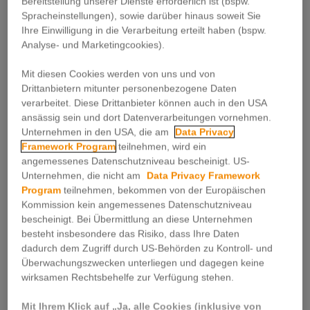
individuellen Werbestreuplan
Bereitstellung unserer Dienste erforderlich ist (bspw.
und senden Sie diesen an
Spracheinstellungen), sowie darüber hinaus soweit Sie
Ihre Einwilligung in die Verarbeitung erteilt haben (bspw.
unser Kundenservice zur
Analyse- und Marketingcookies).
weiteren Bearbeitung!
Mit diesen Cookies werden von uns und von
Drittanbietern mitunter personenbezogene Daten
DIREKT ZUM STREUPLAN-
verarbeitet. Diese Drittanbieter können auch in den USA
TOOL
ansässig sein und dort Datenverarbeitungen vornehmen.
Unternehmen in den USA, die am
Data Privacy
Framework Program
teilnehmen, wird ein
angemessenes Datenschutzniveau bescheinigt. US-
Unternehmen, die nicht am
Data Privacy Framework
Program
teilnehmen, bekommen von der Europäischen
Kommission kein angemessenes Datenschutzniveau
bescheinigt. Bei Übermittlung an diese Unternehmen
besteht insbesondere das Risiko, dass Ihre Daten
dadurch dem Zugriff durch US-Behörden zu Kontroll- und
Überwachungszwecken unterliegen und dagegen keine
wirksamen Rechtsbehelfe zur Verfügung stehen.
Mit Ihrem Klick auf „Ja, alle Cookies (inklusive von