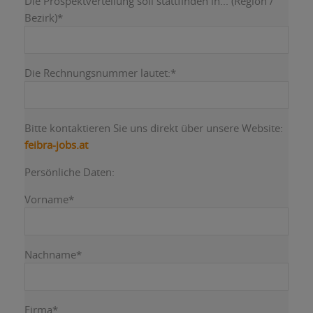
Die Prospektverteilung soll stattfinden in... (Region /
Bezirk)
*
Die Rechnungsnummer lautet:
*
Bitte kontaktieren Sie uns direkt über unsere Website:
feibra-jobs.at
Persönliche Daten:
Vorname
*
Nachname
*
Firma
*