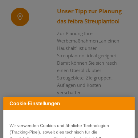
Unser Tipp zur Planung
das feibra Streuplantool
Zur Planung Ihrer
Werbemaßnahmen „an einen
Haushalt“ ist unser
Streuplantool ideal geeignet.
Damit können Sie sich rasch
einen Überblick über
Streugebiete, Zielgruppen,
Auflagen und Kosten
verschaffen.
In nur drei Schritten
Cookie-Einstellungen
mehr Kunden gewinnen
Erstellen Sie in
Wir verwenden Cookies und ähnliche Technologien
Sekundenschnelle Ihren ganz
(Tracking-Pixel), soweit dies technisch für die